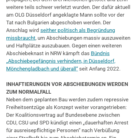
weitere teils schwer verletzt wurden. Der dafür aktuell
am OLG Düsseldorf angeklagte Mann sollte vor der
Tat nach Bulgarien abgeschoben werden. Der
Anschlag wird
seither politisch als Begründung
missbraucht
, um Abschiebungen massiv auszuweiten
und Haftplätze auszubauen. Gegen einen weiteren
Abschiebeknast in NRW kämpft das
Bündnis
„Abschiebegefängnis verhindern, in Düsseldorf,
Mönchengladbach und überall“
seit Anfang 2022.
INHAFTIERUNGEN VOR ABSCHIEBUNGEN WERDEN
ZUM NORMALFALL
Neben dem geplanten Bau werden zudem repressive
Freiheitsentzüge als Konzept weiter vorangetrieben:
Der Koalitionsvertrag auf Bundesebene zwischen
CDU, CSU und SPD kündigt einen „dauerhaften Arrest
für ausreisepflichtige Personen“ nach Verbüßung
einer Strafhaft bis zum Abschiebetermin an. Ein