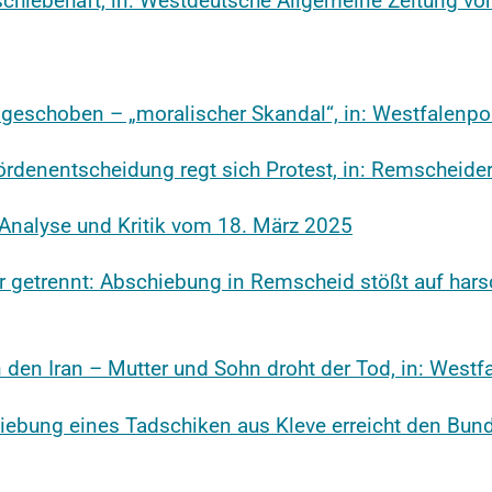
bschiebehaft, in: Westdeutsche Allgemeine Zeitung vo
abgeschoben – „moralischer Skandal“, in: Westfalen
rdenentscheidung regt sich Protest, in: Remscheide
 Analyse und Kritik vom 18. März 2025
r getrennt: Abschiebung in Remscheid stößt auf harsc
 den Iran – Mutter und Sohn droht der Tod, in: West
iebung eines Tadschiken aus Kleve erreicht den Bund