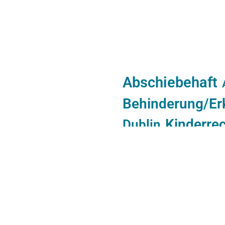
Abschiebehaft
Behinderung/Er
Kinderre
Dublin
Minderheiten
Op