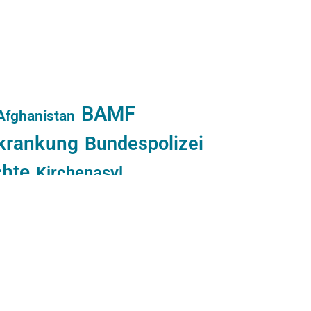
BAMF
Afghanistan
krankung
Bundespolizei
chte
Kirchenasyl
positionelle
ZABen